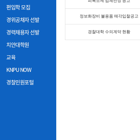
피복조제 업체선정 공고
편입학 모집
정보화장비 불용품 매각입찰공고
경위공채자 선발
경력채용자 선발
경찰대학 수의계약 현황
치안대학원
교육
KNPU NOW
경찰민원포털