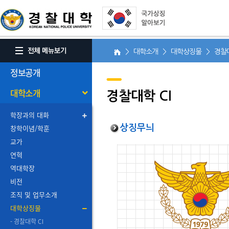
> 대학소개 > 대학상징물 > 경찰대
정보공개
대학소개
경찰대학 CI
학장과의 대화
창학이념/학훈
상징무늬
교가
연혁
역대학장
비전
조직 및 업무소개
대학상징물
- 경찰대학 CI