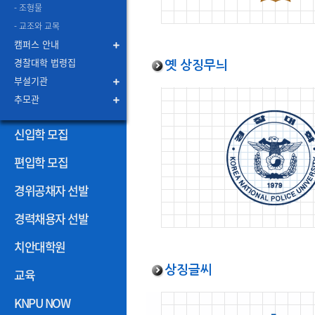
- 조형물
- 교조와 교목
캠퍼스 안내
경찰대학 법령집
옛 상징무늬
부설기관
추모관
신입학 모집
편입학 모집
경위공채자 선발
경력채용자 선발
치안대학원
상징글씨
교육
KNPU NOW