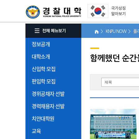
> KNPU NOW > 
정보공개
대학소개
함께했던 순간
신입학 모집
편입학 모집
경위공채자 선발
경력채용자 선발
치안대학원
교육