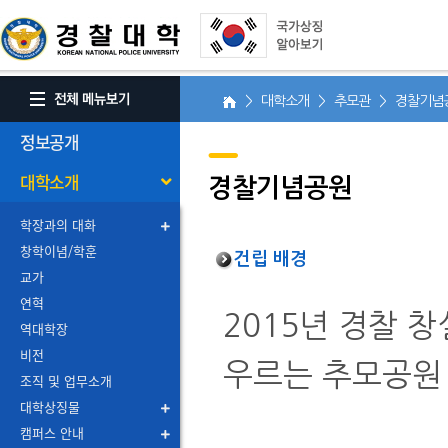
> 대학소개 > 추모관 > 경찰기념
정보공개
대학소개
경찰기념공원
학장과의 대화
창학이념/학훈
건립 배경
교가
연혁
2015년 경찰 
역대학장
비전
우르는 추모공원
조직 및 업무소개
대학상징물
캠퍼스 안내