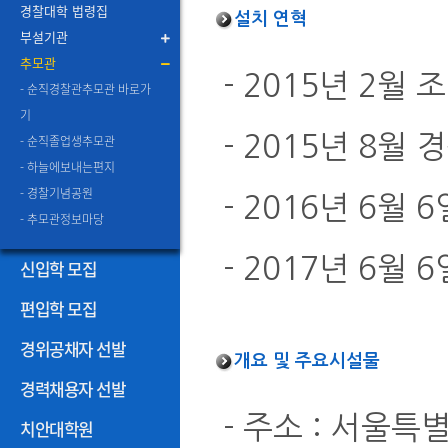
경찰대학 법령집
설치 연혁
부설기관
추모관
- 2015년 2월 
- 순직경찰관추모관 바로가
기
- 2015년 8
- 순직졸업생추모관
- 하늘에보내는편지
- 경찰기념공원
- 2016년 6월
- 추모관정보마당
- 2017년 6
신입학 모집
편입학 모집
경위공채자 선발
개요 및 주요시설물
경력채용자 선발
- 주소 : 서울특
치안대학원