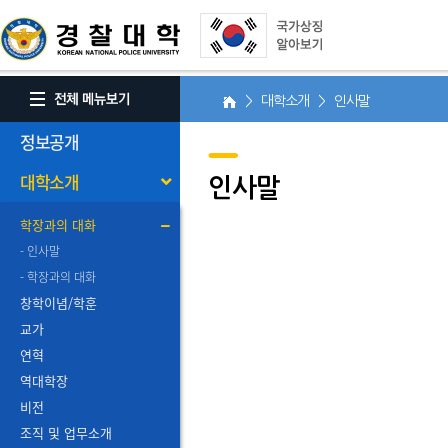
> 대학소개 > 인사말
정보공개
대학소개
인사말
학장과의 대화
- 인사말
- 학장과의 대화
창학이념/학훈
교가
연혁
역대학장
비전
조직 및 업무소개