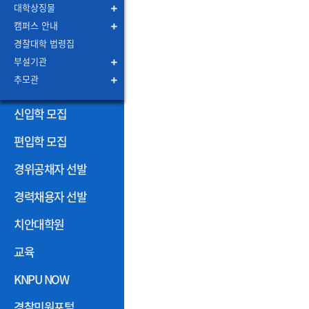
대학상징물
캠퍼스 안내
경찰대학 법령집
부설기관
추모관
신입학 모집
편입학 모집
경위공채자 선발
경력채용자 선발
치안대학원
교육
KNPU NOW
경찰민원포털