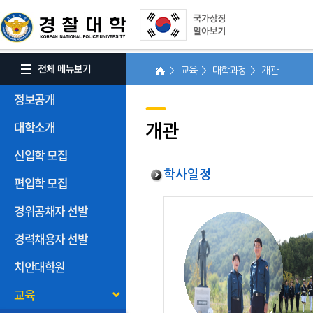
> 교육 > 대학과정 > 개관
정보공개
대학소개
개관
신입학 모집
학사일정
편입학 모집
경위공채자 선발
경력채용자 선발
치안대학원
교육