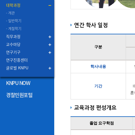
대학과정
- 개관
- 일반학기
연간 학사 일정
- 계절학기
직무과정
교수마당
구분
연구기구
연구진흥센터
학사내용
글로벌 KNPU
KNPU NOW
기간
※
훈
경찰민원포털
교육과정 편성개요
졸업 요구학점