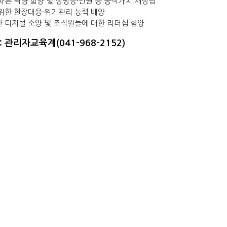
 따른 역량 함양 및 성평등·인권 등 공직가치 재정립
 위한 현장대응·위기관리 능력 배양
한 디지털 소양 및 조직원들에 대한 리더십 함양
 관리자교육계(041-968-2152)