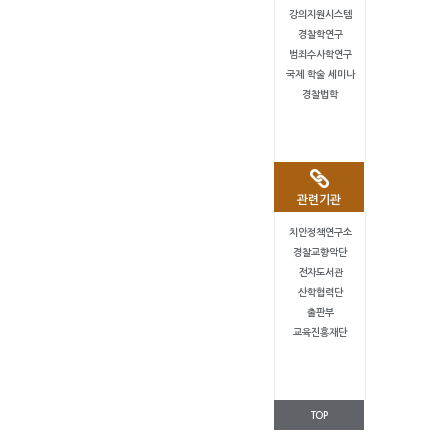
강의지원시스템
경찰학연구
범죄수사학연구
국제 학술 세미나
경찰법학
관련기관
치안정책연구소
경찰교향악단
전자도서관
산학협력단
출판부
교육진흥재단
TOP