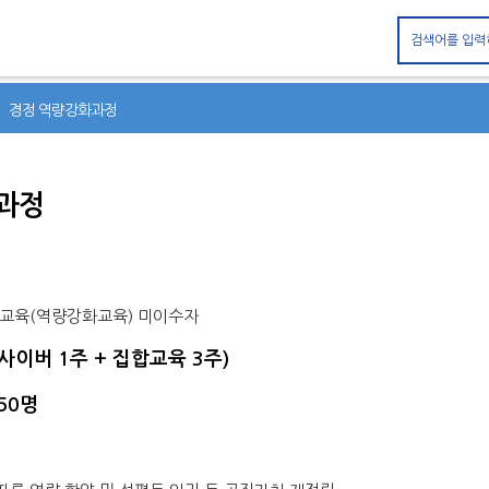
대메뉴 바로가기
본문 바로가기
> 경정 역량강화과정
과정
기본교육(역량강화교육) 미이수자
(사이버 1주 + 집합교육 3주)
50명