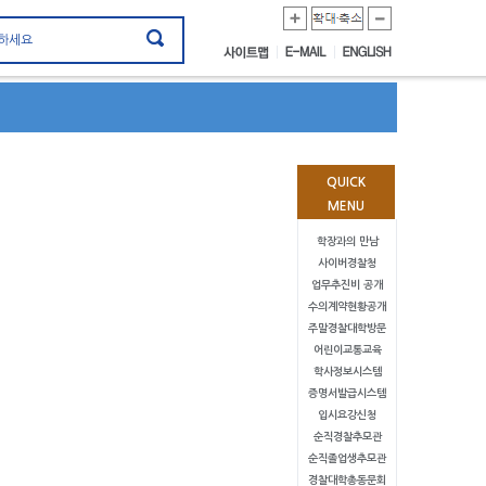
QUICK
MENU
학장과의 만남
사이버경찰청
업무추진비 공개
수의계약현황공개
주말경찰대학방문
어린이교통교육
학사정보시스템
증명서발급시스템
입시요강신청
순직경찰추모관
순직졸업생추모관
경찰대학총동문회