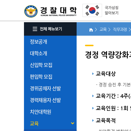
> 교육 > 직무과정 
정보공개
대학소개
경정 역량강화
신입학 모집
교육대상
편입학 모집
- 경정 승진 후 
경위공채자 선발
교육기간 : 4주
경력채용자 선발
교육인원 : 1회 
치안대학원
교육목적
교육